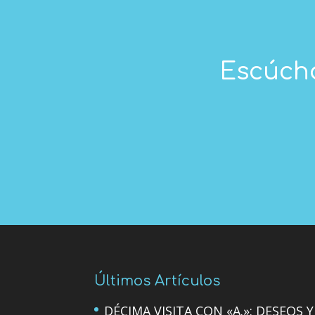
Escúcha
Últimos Artículos
DÉCIMA VISITA CON «A.»: DESEOS Y