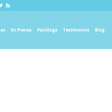
cas
En Prensa
Psicóloga
Testimonios
Blog
cial?