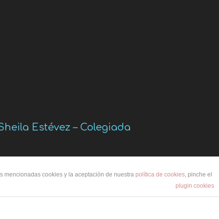
Sheila Estévez – Colegiada
las mencionadas cookies y la aceptación de nuestra
política de cookies
, pinche el
plugin cookies