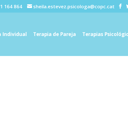
1 164 864
sheila.estevez.psicologa@copc.cat
 Individual
Terapia de Pareja
Terapias Psicológi
l fue el nexo de unión ini