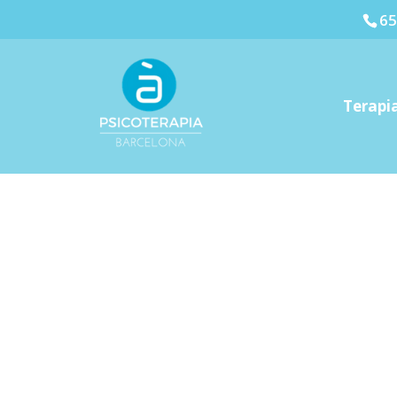
65
Terapia
¿Cua