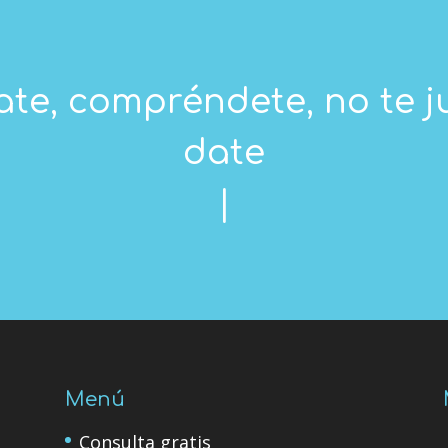
te, compréndete, no te ju
date perm
|
Menú
Consulta gratis