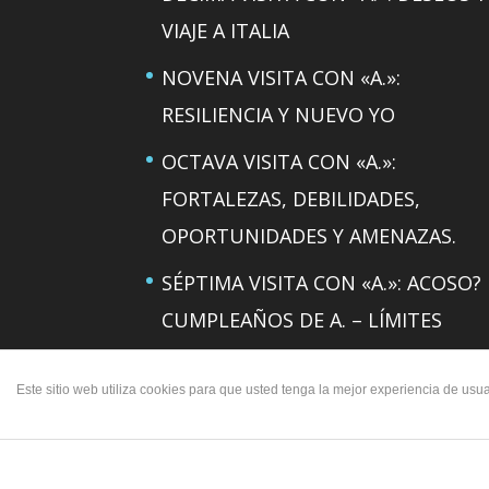
VIAJE A ITALIA
NOVENA VISITA CON «A.»:
RESILIENCIA Y NUEVO YO
OCTAVA VISITA CON «A.»:
FORTALEZAS, DEBILIDADES,
OPORTUNIDADES Y AMENAZAS.
SÉPTIMA VISITA CON «A.»: ACOSO?
CUMPLEAÑOS DE A. – LÍMITES
SEXTA VISITA CON «A.»: DUELO Y
Este sitio web utiliza cookies para que usted tenga la mejor experiencia de u
RESILIENCIA