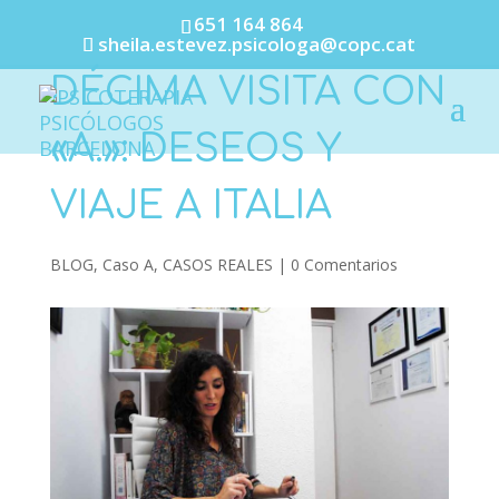
651 164 864
sheila.estevez.psicologa@copc.cat
DÉCIMA VISITA CON
«A.»: DESEOS Y
VIAJE A ITALIA
BLOG
,
Caso A
,
CASOS REALES
|
0 Comentarios