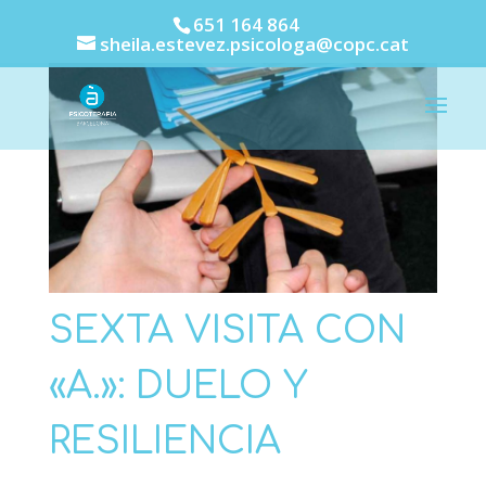
651 164 864
sheila.estevez.psicologa@copc.cat
SEXTA VISITA CON
«A.»: DUELO Y
RESILIENCIA