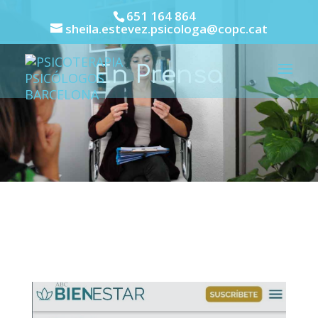
651 164 864
sheila.estevez.psicologa@copc.cat
En Prensa