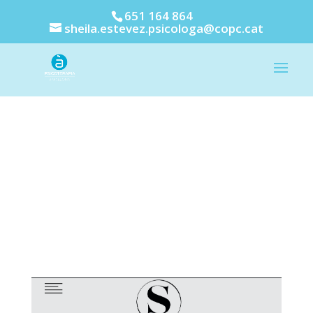
651 164 864
sheila.estevez.psicologa@copc.cat
En Prensa