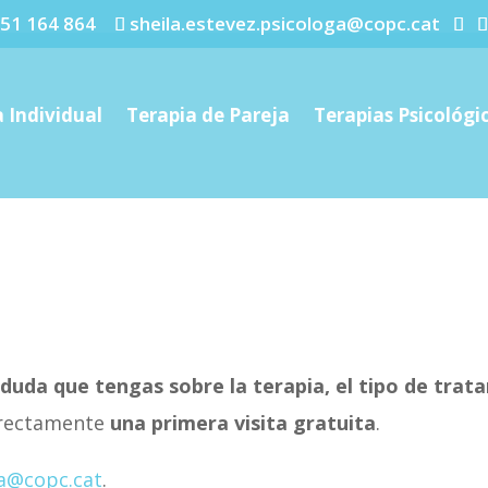
51 164 864
sheila.estevez.psicologa@copc.cat
Consulta Gratis
 Individual
Terapia de Pareja
Terapias Psicológi
 duda que tengas sobre la terapia, el tipo de tra
directamente
una primera visita gratuita
.
ga@copc.cat
.