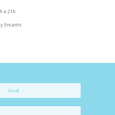
h a 21h
 y Encants