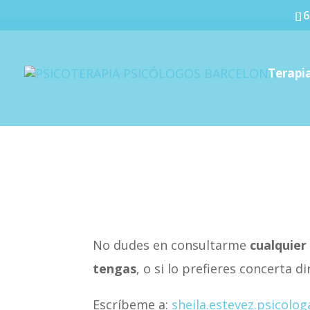
6
Terapia
No dudes en consultarme
cualquier
tengas
, o si lo prefieres concerta 
Escríbeme a:
sheila.estevez.psicolo