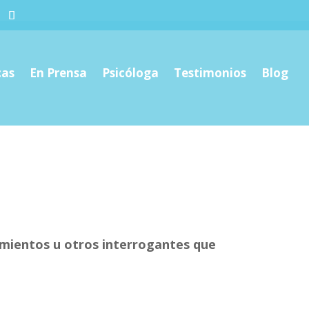
cas
En Prensa
Psicóloga
Testimonios
Blog
tamientos u otros interrogantes que